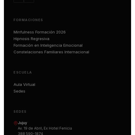
FORMACIONES
Minfulness Formación 2026
Hipnosis Regresiva
Formación en Inteligencia Emocional
Constelaciones Familiares Internacional
ESCUELA
Aula Virtual
Sedes
SEDES
Jujuy
Av. 19 de Abril, Ex Hotel Fenicia
388 590-1874